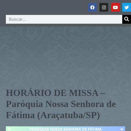
HORÁRIO DE MISSA –
Paróquia Nossa Senhora de
Fátima (Araçatuba/SP)