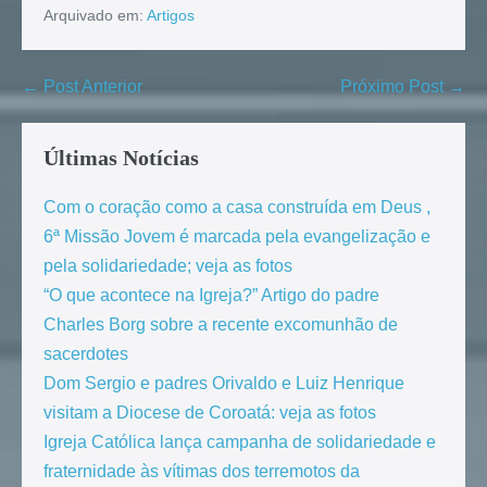
Arquivado em:
Artigos
← Post Anterior
Próximo Post →
Últimas Notícias
Com o coração como a casa construída em Deus ,
6ª Missão Jovem é marcada pela evangelização e
pela solidariedade; veja as fotos
“O que acontece na Igreja?” Artigo do padre
Charles Borg sobre a recente excomunhão de
sacerdotes
Dom Sergio e padres Orivaldo e Luiz Henrique
visitam a Diocese de Coroatá: veja as fotos
Igreja Católica lança campanha de solidariedade e
fraternidade às vítimas dos terremotos da