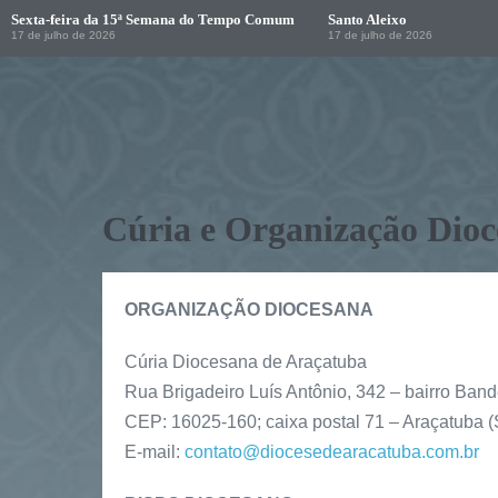
Sexta-feira da 15ª Semana do Tempo Comum
Santo Aleixo
17 de julho de 2026
17 de julho de 2026
Cúria e Organização Dioc
ORGANIZAÇÃO DIOCESANA
Cúria Diocesana de Araçatuba
Rua Brigadeiro Luís Antônio, 342 – bairro Band
CEP: 16025-160; caixa postal 71 – Araçatuba (
E-mail:
contato@diocesedearacatuba.com.br