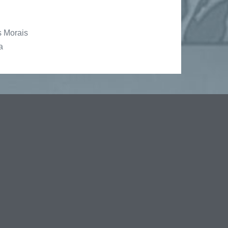
 Morais
a