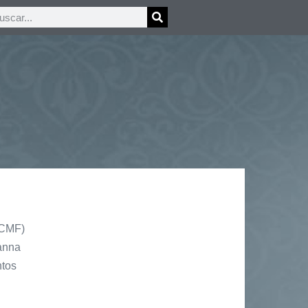
(CMF)
anna
ntos