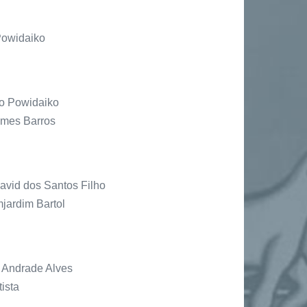
 Powidaiko
o Powidaiko
omes Barros
vid dos Santos Filho
ardim Bartol
 Andrade Alves
ista