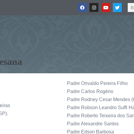
esana
Padre Orivaldo Pereira Filho
Padre Carlos Rogério
Padre Rodney Cesar Mendes 
eiras
Padre Robson Leandro Suffi H
SP).
Padre Roberto Teixeira dos Sa
Padre Alexandre Santos
Padre Edson Barbosa