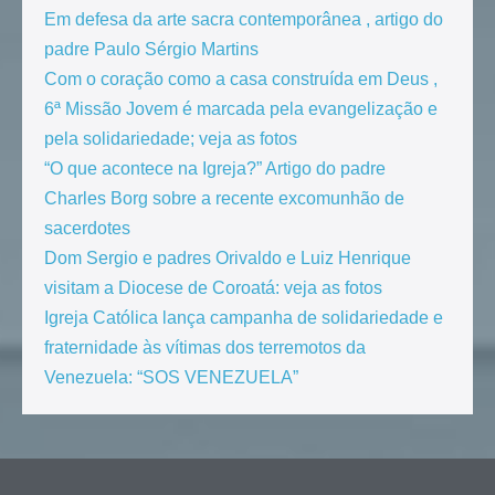
Em defesa da arte sacra contemporânea , artigo do
padre Paulo Sérgio Martins
Com o coração como a casa construída em Deus ,
6ª Missão Jovem é marcada pela evangelização e
pela solidariedade; veja as fotos
“O que acontece na Igreja?” Artigo do padre
Charles Borg sobre a recente excomunhão de
sacerdotes
Dom Sergio e padres Orivaldo e Luiz Henrique
visitam a Diocese de Coroatá: veja as fotos
Igreja Católica lança campanha de solidariedade e
fraternidade às vítimas dos terremotos da
Venezuela: “SOS VENEZUELA”