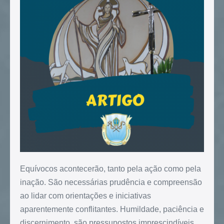
Equívocos acontecerão, tanto pela ação como pela
inação. São necessárias prudência e compreensão
ao lidar com orientações e iniciativas
aparentemente conflitantes. Humildade, paciência e
discernimento, são pressupostos imprescindíveis