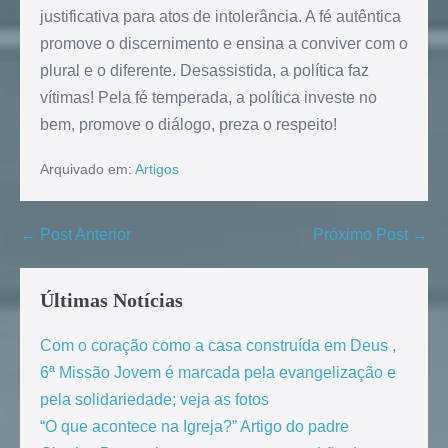
justificativa para atos de intolerância. A fé autêntica
promove o discernimento e ensina a conviver com o
plural e o diferente. Desassistida, a política faz
vítimas! Pela fé temperada, a política investe no
bem, promove o diálogo, preza o respeito!
Arquivado em:
Artigos
← Post Anterior
Próximo Post →
Últimas Notícias
Com o coração como a casa construída em Deus ,
6ª Missão Jovem é marcada pela evangelização e
pela solidariedade; veja as fotos
“O que acontece na Igreja?” Artigo do padre