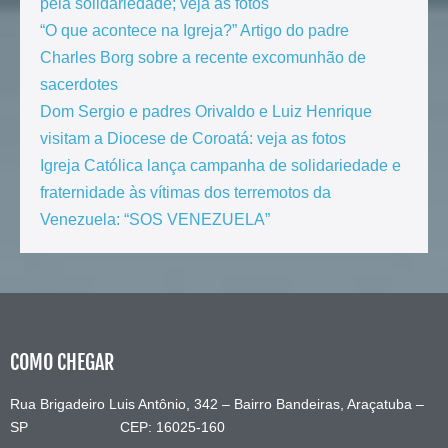
pela solidariedade; veja as fotos
“O que acontece na Igreja?” Artigo do padre
Charles Borg sobre a recente excomunhão de
sacerdotes
Dom Sergio e padres Orivaldo e Luiz Henrique
visitam a Diocese de Coroatá: veja as fotos
Igreja Católica lança campanha de solidariedade e
fraternidade às vítimas dos terremotos da
Venezuela: “SOS VENEZUELA”
COMO CHEGAR
Rua Brigadeiro Luis Antônio, 342 – Bairro Bandeiras, Araçatuba –
SP CEP: 16025-160