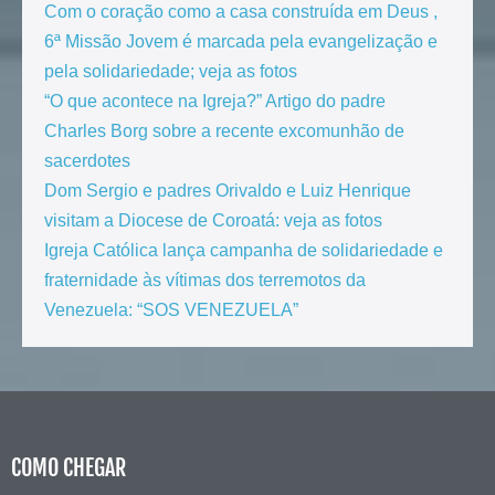
Com o coração como a casa construída em Deus ,
6ª Missão Jovem é marcada pela evangelização e
pela solidariedade; veja as fotos
“O que acontece na Igreja?” Artigo do padre
Charles Borg sobre a recente excomunhão de
sacerdotes
Dom Sergio e padres Orivaldo e Luiz Henrique
visitam a Diocese de Coroatá: veja as fotos
Igreja Católica lança campanha de solidariedade e
fraternidade às vítimas dos terremotos da
Venezuela: “SOS VENEZUELA”
COMO CHEGAR