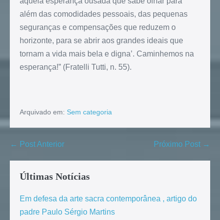
aquela esperança ousada que sabe olhar para
além das comodidades pessoais, das pequenas
seguranças e compensações que reduzem o
horizonte, para se abrir aos grandes ideais que
tornam a vida mais bela e digna’. Caminhemos na
esperança!” (Fratelli Tutti, n. 55).
Arquivado em:
Sem categoria
← Post Anterior
Próximo Post →
Últimas Notícias
Em defesa da arte sacra contemporânea , artigo do
padre Paulo Sérgio Martins