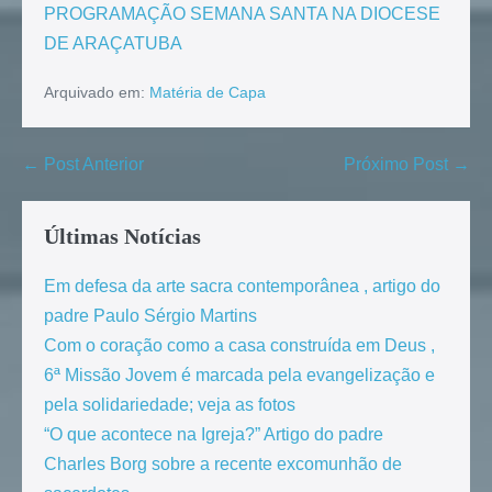
PROGRAMAÇÃO SEMANA SANTA NA DIOCESE
DE ARAÇATUBA
Arquivado em:
Matéria de Capa
← Post Anterior
Próximo Post →
Últimas Notícias
Em defesa da arte sacra contemporânea , artigo do
padre Paulo Sérgio Martins
Com o coração como a casa construída em Deus ,
6ª Missão Jovem é marcada pela evangelização e
pela solidariedade; veja as fotos
“O que acontece na Igreja?” Artigo do padre
Charles Borg sobre a recente excomunhão de