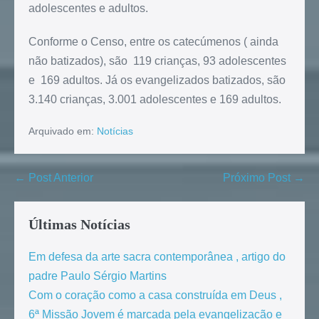
adolescentes e adultos.
Conforme o Censo, entre os catecúmenos ( ainda
não batizados), são 119 crianças, 93 adolescentes
e 169 adultos. Já os evangelizados batizados, são
3.140 crianças, 3.001 adolescentes e 169 adultos.
Arquivado em:
Notícias
← Post Anterior
Próximo Post →
Últimas Notícias
Em defesa da arte sacra contemporânea , artigo do
padre Paulo Sérgio Martins
Com o coração como a casa construída em Deus ,
6ª Missão Jovem é marcada pela evangelização e