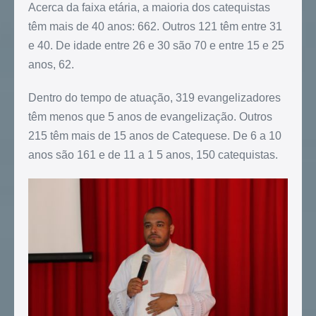
Acerca da faixa etária, a maioria dos catequistas
têm mais de 40 anos: 662. Outros 121 têm entre 31
e 40. De idade entre 26 e 30 são 70 e entre 15 e 25
anos, 62.
Dentro do tempo de atuação, 319 evangelizadores
têm menos que 5 anos de evangelização. Outros
215 têm mais de 15 anos de Catequese. De 6 a 10
anos são 161 e de 11 a 1 5 anos, 150 catequistas.