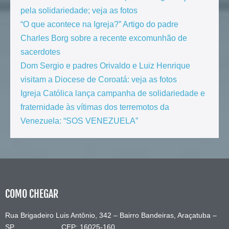
pela solidariedade; veja as fotos
“O que acontece na Igreja?” Artigo do padre
Charles Borg sobre a recente excomunhão de
sacerdotes
Dom Sergio e padres Orivaldo e Luiz Henrique
visitam a Diocese de Coroatá: veja as fotos
Igreja Católica lança campanha de solidariedade e
fraternidade às vítimas dos terremotos da
Venezuela: “SOS VENEZUELA”
COMO CHEGAR
Rua Brigadeiro Luis Antônio, 342 – Bairro Bandeiras, Araçatuba –
SP CEP: 16025-160