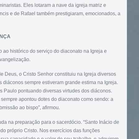
naristas. Eles lotaram a nave da igreja matriz e
ancis e de Rafael também prestigiaram, emocionados, a
ANÇA
 ao histórico do serviço do diaconato na Igreja e
evangelização.
e Deus, o Cristo Senhor constituiu na Igreja diversos
 diáconos sempre estiveram grande estima na Igreja.
 Paulo pontuando diversas virtudes dos diáconos.
al sempre apontou dotes do diaconato como sendo: a
ubmissão ao bispo”, afirmou.
uda na preparação para o sacerdócio. “Santo Inácio de
 do próprio Cristo. Nos exercícios das funções
 sua capacidade e o valor de seu trabalho, e adquirem