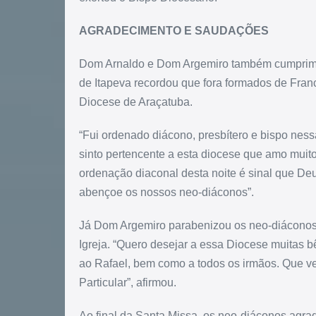
AGRADECIMENTO E SAUDAÇÕES
Dom Arnaldo e Dom Argemiro também cumprime
de Itapeva recordou que fora formados de Franci
Diocese de Araçatuba.
“Fui ordenado diácono, presbítero e bispo nes
sinto pertencente a esta diocese que amo muit
ordenação diaconal desta noite é sinal que De
abençoe os nossos neo-diáconos”.
Já Dom Argemiro parabenizou os neo-diáconos
Igreja. “Quero desejar a essa Diocese muitas 
ao Rafael, bem como a todos os irmãos. Que v
Particular”, afirmou.
Ao final da Santa Missa, os neo-diáconos agra