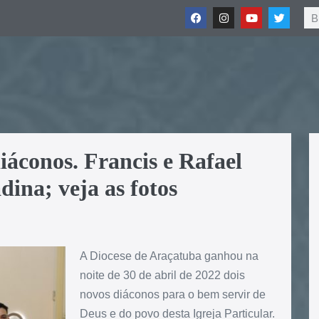
iáconos. Francis e Rafael
ina; veja as fotos
A Diocese de Araçatuba ganhou na
noite de 30 de abril de 2022 dois
novos diáconos para o bem servir de
Deus e do povo desta Igreja Particular.