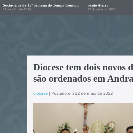
Sexta-feira da 15ª Semana do Tempo Comum
Santo Aleixo
17 de julho de 2026
17 de julho de 2026
Diocese tem dois novos d
são ordenados em Andrad
diocese
|
Postado em
22 de maio de 2022