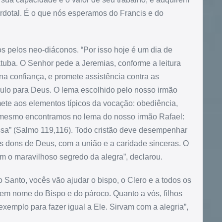
erdotal. É o que nós esperamos do Francis e do
s pelos neo-diáconos. “Por isso hoje é um dia de
çatuba. O Senhor pede a Jeremias, conforme a leitura
ena confiança, e promete assistência contra as
ulo para Deus. O lema escolhido pelo nosso irmão
emete aos elementos típicos da vocação: obediência,
 mesmo encontramos no lema do nosso irmão Rafael:
sa” (Salmo 119,116). Todo cristão deve desempenhar
s dons de Deus, com a união e a caridade sinceras. O
m o maravilhoso segredo da alegra”, declarou.
 Santo, vocês vão ajudar o bispo, o Clero e a todos os
 em nome do Bispo e do pároco. Quanto a vós, filhos
exemplo para fazer igual a Ele. Sirvam com a alegria”,