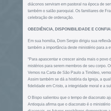
diáconos serviram em pastoral na época de semi
também o salão paroquial. Os familiares de Fr
celebração de ordenação.
OBEDIÊNCIA, DISPONIBILIDADE E CONFI
Em sua homilia, Dom Sergio dirigiu sua reflexão
também a importância deste ministério para a 
“Para apascentar e crescer ainda mais o povo d
mistérios para serem membros de seu corpo. Os
Vemos na Carta de São Paulo a Timóteo, vemos
Assim também se dá a história da Igreja, a qu
fidelidade em Cristo, a integridade moral e a s
O Bispo salientou que o tempo de diaconato aj
Antioquia afirma que o diaconato é o ministério
diaconais, os futuros presbíteros demonstram a