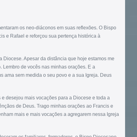
ntaram os neo-diáconos em suas reflexões. O Bispo
s e Rafael e reforçou sua pertença histórica à
sa Diocese. Apesar da distância que hoje estamos me
o. Lembro de vocês nas minhas orações. E a
us ama sem medida o seu povo e a sua Igreja. Deus
 e desejou mais vocações para a Diocese e toda a
bênçãos de Deus. Trago minhas orações ao Francis e
enham mais e mais vocações a agregarem nessa Igreja
deceram os familiares, formadores, o Bispo Diocesano