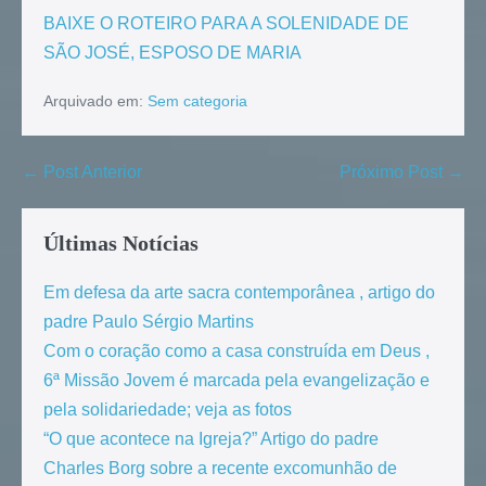
BAIXE O ROTEIRO PARA A SOLENIDADE DE
SÃO JOSÉ, ESPOSO DE MARIA
Arquivado em:
Sem categoria
← Post Anterior
Próximo Post →
Últimas Notícias
Em defesa da arte sacra contemporânea , artigo do
padre Paulo Sérgio Martins
Com o coração como a casa construída em Deus ,
6ª Missão Jovem é marcada pela evangelização e
pela solidariedade; veja as fotos
“O que acontece na Igreja?” Artigo do padre
Charles Borg sobre a recente excomunhão de