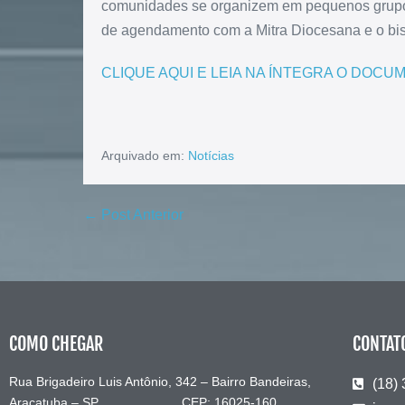
comunidades se organizem em pequenos grupos
de agendamento com a Mitra Diocesana e o bi
CLIQUE AQUI E LEIA NA ÍNTEGRA O DOC
Arquivado em:
Notícias
← Post Anterior
COMO CHEGAR
CONTAT
Rua Brigadeiro Luis Antônio, 342 – Bairro Bandeiras,
(18)
Araçatuba – SP CEP: 16025-160