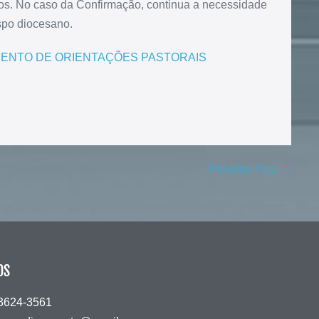
. No caso da Confirmação, continua a necessidade
spo diocesano.
UMENTO DE ORIENTAÇÕES PASTORAIS
Próximo Post →
OS
 3624-3561