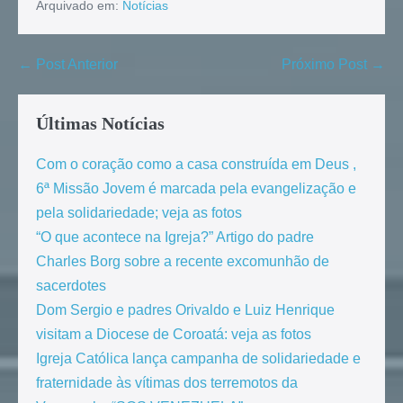
Arquivado em:
Notícias
← Post Anterior
Próximo Post →
Últimas Notícias
Com o coração como a casa construída em Deus ,
6ª Missão Jovem é marcada pela evangelização e
pela solidariedade; veja as fotos
“O que acontece na Igreja?” Artigo do padre
Charles Borg sobre a recente excomunhão de
sacerdotes
Dom Sergio e padres Orivaldo e Luiz Henrique
visitam a Diocese de Coroatá: veja as fotos
Igreja Católica lança campanha de solidariedade e
fraternidade às vítimas dos terremotos da