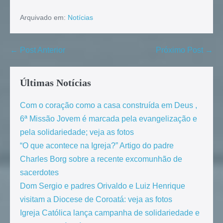
Arquivado em:
Notícias
← Post Anterior
Próximo Post →
Últimas Notícias
Com o coração como a casa construída em Deus ,
6ª Missão Jovem é marcada pela evangelização e
pela solidariedade; veja as fotos
“O que acontece na Igreja?” Artigo do padre
Charles Borg sobre a recente excomunhão de
sacerdotes
Dom Sergio e padres Orivaldo e Luiz Henrique
visitam a Diocese de Coroatá: veja as fotos
Igreja Católica lança campanha de solidariedade e