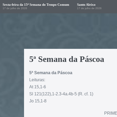
Sexta-feira da 15ª Semana do Tempo Comum
Santo Aleixo
17 de julho de 2026
17 de julho de 2026
5ª Semana da Páscoa
5ª Semana da Páscoa
Leituras:
At 15,1-6
Sl 121(122),1-2.3-4a.4b-5 (R. cf. 1)
Jo 15,1-8
PRIME