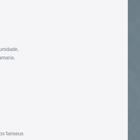
unidade,
amaria.
.
os fariseus