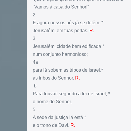
“Vamos à casa do Senhor!”
2
E agora nossos pés já se detêm, *
Jerusalém, em tuas portas.
R.
3
Jerusalém, cidade bem edificada *
num conjunto harmonioso;
4a
para lá sobem as tribos de Israel,*
as tribos do Senhor.
R.
b
Para louvar, segundo a lei de Israel, *
o nome do Senhor.
5
A sede da justiça lá está *
e o trono de Davi.
R.