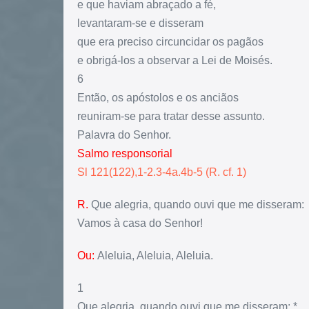
e que haviam abraçado a fé,
levantaram-se e disseram
que era preciso circuncidar os pagãos
e obrigá-los a observar a Lei de Moisés.
6
Então, os apóstolos e os anciãos
reuniram-se para tratar desse assunto.
Palavra do Senhor.
Salmo responsorial
Sl 121(122),1-2.3-4a.4b-5 (R. cf. 1)
R.
Que alegria, quando ouvi que me disseram:
Vamos à casa do Senhor!
Ou:
Aleluia, Aleluia, Aleluia.
1
Que alegria, quando ouvi que me disseram: *