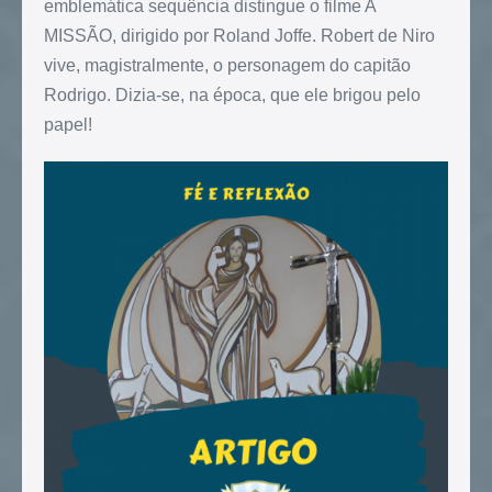
emblemática sequência distingue o filme A
MISSÃO, dirigido por Roland Joffe. Robert de Niro
vive, magistralmente, o personagem do capitão
Rodrigo. Dizia-se, na época, que ele brigou pelo
papel!