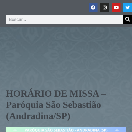
HORÁRIO DE MISSA –
Paróquia São Sebastião
(Andradina/SP)