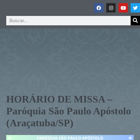
HORÁRIO DE MISSA –
Paróquia São Paulo Apóstolo
(Araçatuba/SP)