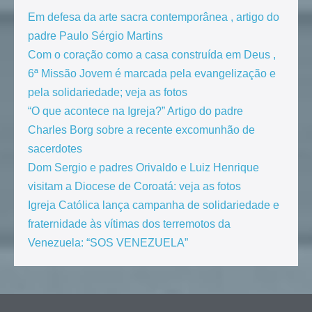
Em defesa da arte sacra contemporânea , artigo do
padre Paulo Sérgio Martins
Com o coração como a casa construída em Deus ,
6ª Missão Jovem é marcada pela evangelização e
pela solidariedade; veja as fotos
“O que acontece na Igreja?” Artigo do padre
Charles Borg sobre a recente excomunhão de
sacerdotes
Dom Sergio e padres Orivaldo e Luiz Henrique
visitam a Diocese de Coroatá: veja as fotos
Igreja Católica lança campanha de solidariedade e
fraternidade às vítimas dos terremotos da
Venezuela: “SOS VENEZUELA”