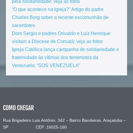
pela solidariedade; veja as fotos
“O que acontece na Igreja?” Artigo do padre
Charles Borg sobre a recente excomunhão de
sacerdotes
Dom Sergio e padres Orivaldo e Luiz Henrique
visitam a Diocese de Coroatá: veja as fotos
Igreja Católica lança campanha de solidariedade e
fraternidade às vítimas dos terremotos da
Venezuela: “SOS VENEZUELA”
COMO CHEGAR
Rua Brigadeiro Luis Antônio, 342 – Bairro Bandeiras, Araçatuba –
SP CEP: 16025-160