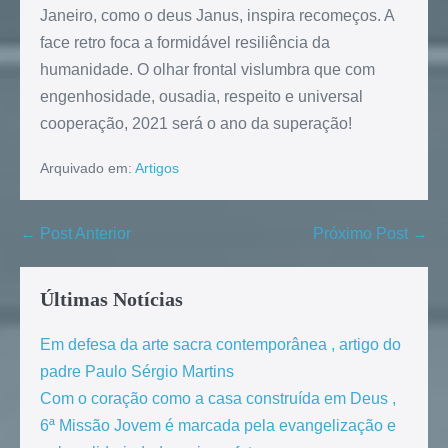
Janeiro, como o deus Janus, inspira recomeços. A
face retro foca a formidável resiliência da
humanidade. O olhar frontal vislumbra que com
engenhosidade, ousadia, respeito e universal
cooperação, 2021 será o ano da superação!
Arquivado em:
Artigos
← Post Anterior
Próximo Post →
Últimas Notícias
Em defesa da arte sacra contemporânea , artigo do
padre Paulo Sérgio Martins
Com o coração como a casa construída em Deus ,
6ª Missão Jovem é marcada pela evangelização e