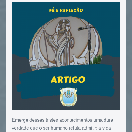
Emerge desses tristes acontecimentos uma dura
verdade que o ser humano reluta admitir: a vida