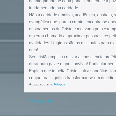
na integridade de cada parte. Constrói-se a pa
fundamentado na caridade.
Não a caridade emotiva, acadêmica, abstrata, su
evangélica que, para o crente, encontra-se enc
ensinamentos de Cristo e motivado pelo exempl
enxerga chamado a aproximar pessoas, respeita
rivalidades. Ungidos são os discípulos para e
ódio!
Ser cristão implica cultivar a consciência pro
duradoura paz e digno convívio! Particularmen
Espírito que impelia Cristo, calça sandálias, t
conjuntura, significa transformar-se em decidid
Arquivado em:
Artigos
← Post Anterior