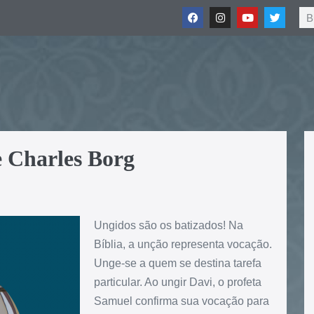
e Charles Borg
Ungidos são os batizados! Na
Bíblia, a unção representa vocação.
Unge-se a quem se destina tarefa
particular. Ao ungir Davi, o profeta
Samuel confirma sua vocação para