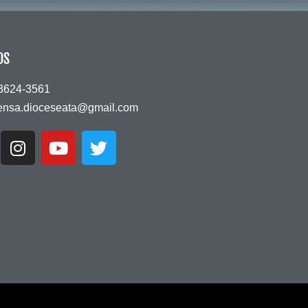
OS
 3624-3561
ensa.dioceseata@gmail.com