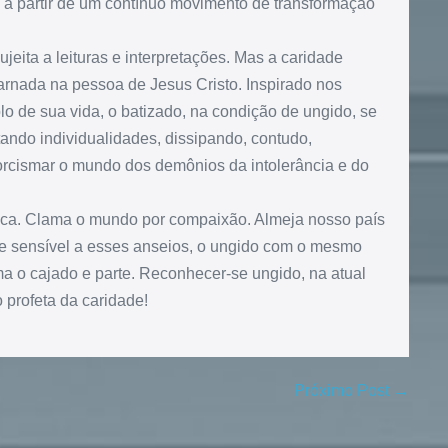
z a partir de um contínuo movimento de transformação
jeita a leituras e interpretações. Mas a caridade
arnada na pessoa de Jesus Cristo. Inspirado nos
o de sua vida, o batizado, na condição de ungido, se
ndo individualidades, dissipando, contudo,
xorcismar o mundo dos demônios da intolerância e do
fética. Clama o mundo por compaixão. Almeja nosso país
te sensível a esses anseios, o ungido com o mesmo
oma o cajado e parte. Reconhecer-se ungido, na atual
o profeta da caridade!
Próximo Post →