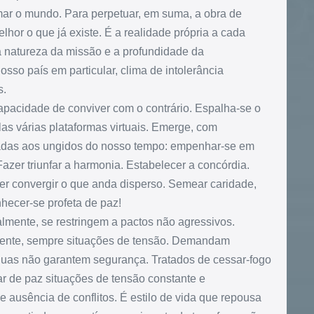
mar o mundo. Para perpetuar, em suma, a obra de
lhor o que já existe. É a realidade própria a cada
a natureza da missão e a profundidade da
sso país em particular, clima de intolerância
s.
apacidade de conviver com o contrário. Espalha-se o
las várias plataformas virtuais. Emerge, com
rvadas aos ungidos do nosso tempo: empenhar-se em
azer triunfar a harmonia. Estabelecer a concórdia.
zer convergir o que anda disperso. Semear caridade,
hecer-se profeta de paz!
malmente, se restringem a pactos não agressivos.
mente, sempre situações de tensão. Demandam
éguas não garantem segurança. Tratados de cessar-fogo
 de paz situações de tensão constante e
 ausência de conflitos. É estilo de vida que repousa