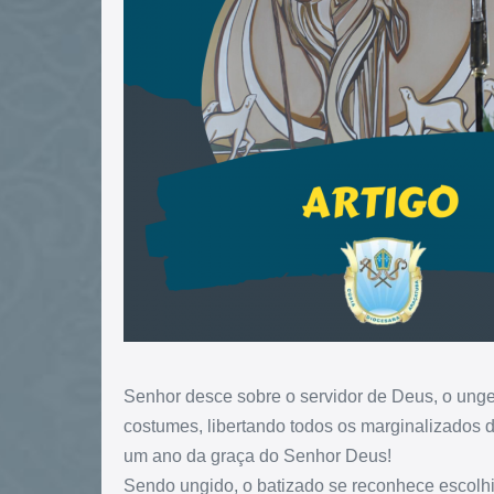
Senhor desce sobre o servidor de Deus, o unge 
costumes, libertando todos os marginalizados d
um ano da graça do Senhor Deus!
Sendo ungido, o batizado se reconhece escolh