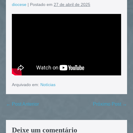
diocese
|
Postado em
27 de abril de 2025
Arquivado em:
Notícias
← Post Anterior
Próximo Post →
Deixe um comentário