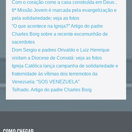
Com o coração como a casa construída em Deus ,
6ª Missão Jovem é marcada pela evangelização e
pela solidariedade; veja as fotos
“O que acontece na Igreja?” Artigo do padre
Charles Borg sobre a recente excomunhão de
sacerdotes
Dom Sergio e padres Orivaldo e Luiz Henrique
visitam a Diocese de Coroatá: veja as fotos
Igreja Católica lança campanha de solidariedade e
fraternidade às vítimas dos terremotos da
Venezuela: “SOS VENEZUELA”
Telhado. Artigo do padre Charles Borg
COMO CHEGAR