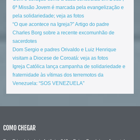
6ª Missão Jovem é marcada pela evangelização e
pela solidariedade; veja as fotos
“O que acontece na Igreja?” Artigo do padre
Charles Borg sobre a recente excomunhão de
sacerdotes
Dom Sergio e padres Orivaldo e Luiz Henrique
visitam a Diocese de Coroatá: veja as fotos
Igreja Católica lança campanha de solidariedade e
fraternidade às vítimas dos terremotos da
Venezuela: “SOS VENEZUELA”
COMO CHEGAR