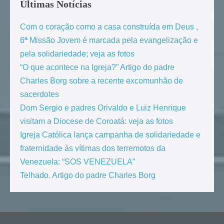
Últimas Notícias
Com o coração como a casa construída em Deus ,
6ª Missão Jovem é marcada pela evangelização e
pela solidariedade; veja as fotos
“O que acontece na Igreja?” Artigo do padre
Charles Borg sobre a recente excomunhão de
sacerdotes
Dom Sergio e padres Orivaldo e Luiz Henrique
visitam a Diocese de Coroatá: veja as fotos
Igreja Católica lança campanha de solidariedade e
fraternidade às vítimas dos terremotos da
Venezuela: “SOS VENEZUELA”
Telhado. Artigo do padre Charles Borg