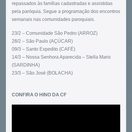
repassados às famílias cadastradas e assistidas
pela paróquia. Segue a programação dos encontros
semanais nas comunidades paroquiais.
23/2 – Comunidade São Pedro (ARROZ)
28/2 – São Paulo (AÇÚCAR)
09/3 – Santo Expedito (CAFÉ)
14/3 – Nossa Senhora Aparecida – Stella Maris
(SARDINHA)
23/3 – São José (BOLACHA)
CONFIRA O HINO DA CF