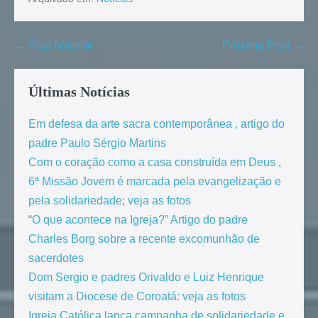
← Post Anterior
Próximo Post →
Últimas Notícias
Em defesa da arte sacra contemporânea , artigo do
padre Paulo Sérgio Martins
Com o coração como a casa construída em Deus ,
6ª Missão Jovem é marcada pela evangelização e
pela solidariedade; veja as fotos
“O que acontece na Igreja?” Artigo do padre
Charles Borg sobre a recente excomunhão de
sacerdotes
Dom Sergio e padres Orivaldo e Luiz Henrique
visitam a Diocese de Coroatá: veja as fotos
Igreja Católica lança campanha de solidariedade e