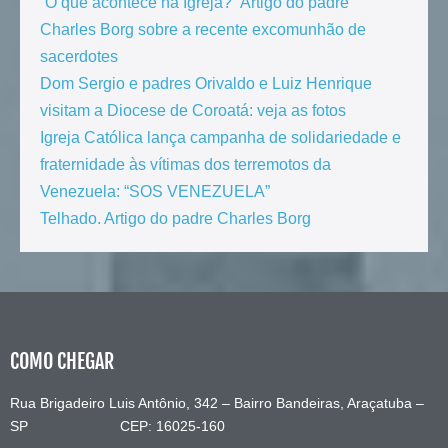
“O que acontece na Igreja?” Artigo do padre
Charles Borg sobre a recente excomunhão de
sacerdotes
Dom Sergio e padres Orivaldo e Luiz Henrique
visitam a Diocese de Coroatá: veja as fotos
Igreja Católica lança campanha de solidariedade e
fraternidade às vítimas dos terremotos da
Venezuela: “SOS VENEZUELA”
Telhado. Artigo do padre Charles Borg
COMO CHEGAR
Rua Brigadeiro Luis Antônio, 342 – Bairro Bandeiras, Araçatuba –
SP CEP: 16025-160