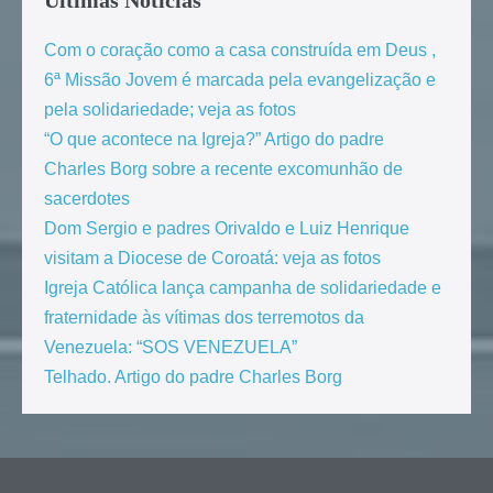
Com o coração como a casa construída em Deus ,
6ª Missão Jovem é marcada pela evangelização e
pela solidariedade; veja as fotos
“O que acontece na Igreja?” Artigo do padre
Charles Borg sobre a recente excomunhão de
sacerdotes
Dom Sergio e padres Orivaldo e Luiz Henrique
visitam a Diocese de Coroatá: veja as fotos
Igreja Católica lança campanha de solidariedade e
fraternidade às vítimas dos terremotos da
Venezuela: “SOS VENEZUELA”
Telhado. Artigo do padre Charles Borg