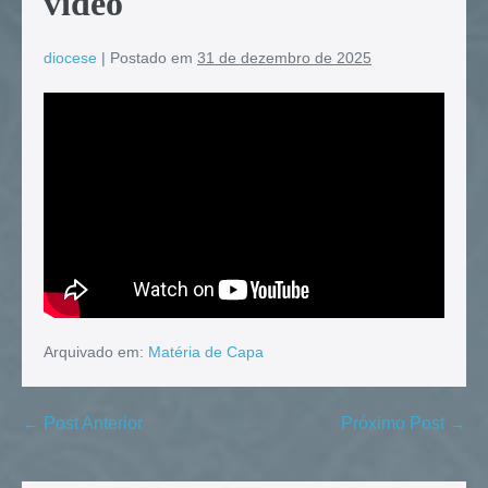
vídeo
diocese
|
Postado em
31 de dezembro de 2025
Arquivado em:
Matéria de Capa
← Post Anterior
Próximo Post →