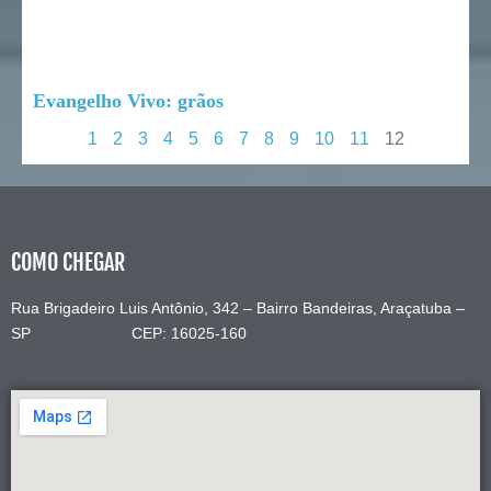
Evangelho Vivo: grãos
1
2
3
4
5
6
7
8
9
10
11
12
COMO CHEGAR
Rua Brigadeiro Luis Antônio, 342 – Bairro Bandeiras, Araçatuba –
SP CEP: 16025-160