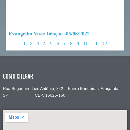
Evangelho Vivo: bênção -05/06/2022
1
2
3
4
5
6
7
8
9
10
11
12
COMO CHEGAR
Rua Brigadeiro Luis Antônio, 342 – Bairro Bandeiras, Araçatuba –
SP CEP: 16025-160