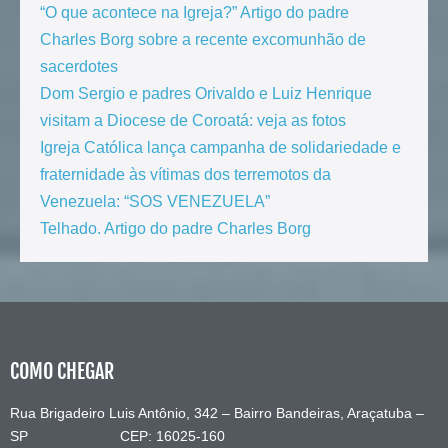
“O que acontece na Igreja?” Artigo do padre
Charles Borg sobre a recente excomunhão de
sacerdotes
Dom Sergio e padres Orivaldo e Luiz Henrique
visitam a Diocese de Coroatá: veja as fotos
Igreja Católica lança campanha de solidariedade e
fraternidade às vítimas dos terremotos da
Venezuela: “SOS VENEZUELA”
Telhado. Artigo do padre Charles Borg
COMO CHEGAR
Rua Brigadeiro Luis Antônio, 342 – Bairro Bandeiras, Araçatuba –
SP CEP: 16025-160