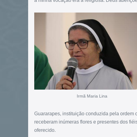
a minha vocação era a religiosa. Deus abençoe
Irmã Maria Lina
Guararapes, instituição conduzida pela ordem 
receberam inúmeras flores e presentes dos fiéi
oferecido.