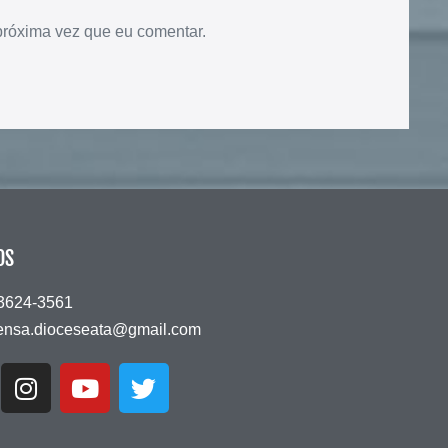
próxima vez que eu comentar.
OS
 3624-3561
ensa.dioceseata@gmail.com