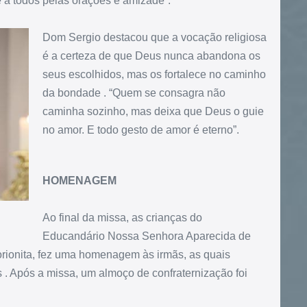
 a todos pelas orações e amizade”.
Dom Sergio destacou que a vocação religiosa
é a certeza de que Deus nunca abandona os
seus escolhidos, mas os fortalece no caminho
da bondade . “Quem se consagra não
caminha sozinho, mas deixa que Deus o guie
no amor. E todo gesto de amor é eterno”.
HOMENAGEM
Ao final da missa, as crianças do
Educandário Nossa Senhora Aparecida de
orionita, fez uma homenagem às irmãs, as quais
s . Após a missa, um almoço de confraternização foi