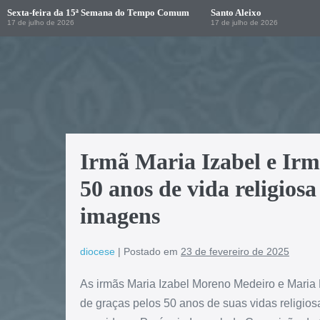
Sexta-feira da 15ª Semana do Tempo Comum
Santo Aleixo
17 de julho de 2026
17 de julho de 2026
Irmã Maria Izabel e Ir
50 anos de vida religiosa
imagens
diocese
|
Postado em
23 de fevereiro de 2025
As irmãs Maria Izabel Moreno Medeiro e Maria
de graças pelos 50 anos de suas vidas religio