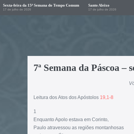
Sexta-feira da 15ª Semana do Tempo Comum
Santo Aleixo
17 de julho de 2026
17 de julho de 2026
7ª Semana da Páscoa – s
Vó
Leitura dos Atos dos Apóstolos
19,1-8
1
Enquanto Apolo estava em Corinto,
Paulo atravessou as regiões montanhosas