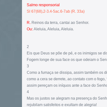
Salmo responsorial
Sl 67(68),2-3.4-5ac.6-7ab (R. 33a)
R.
Reinos da terra, cantai ao Senhor.
Ou:
Aleluia, Aleluia, Aleluia.
2
Eis que Deus se põe de pé, e os inimigos se di
Fogem longe de sua face os que odeiam o Sen
3
Como a fumaça se dissipa, assim também os di
como a cera se derrete, ao contato com o fogo, 
assim pereçam os iníquos ante a face do Senh
4
Mas os justos se alegram na presença do Senh
rejubilam satisfeitos e exultam de alegria!