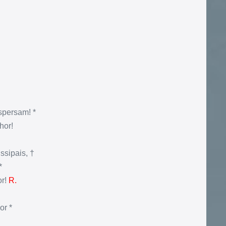
spersam! *
hor!
ssipais, †
*
or!
R.
or *