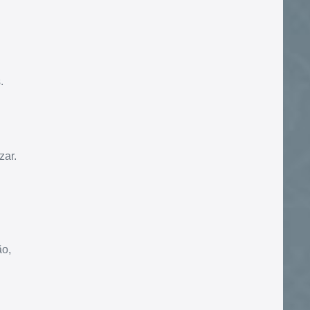
.
zar.
ão,