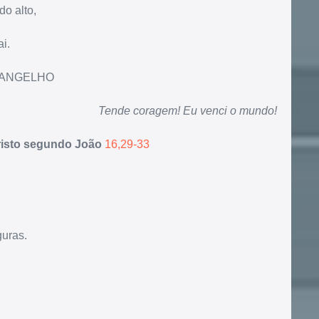
do alto,
i.
ANGELHO
Tende coragem! Eu venci o mundo!
isto segundo João
16,29-33
guras.