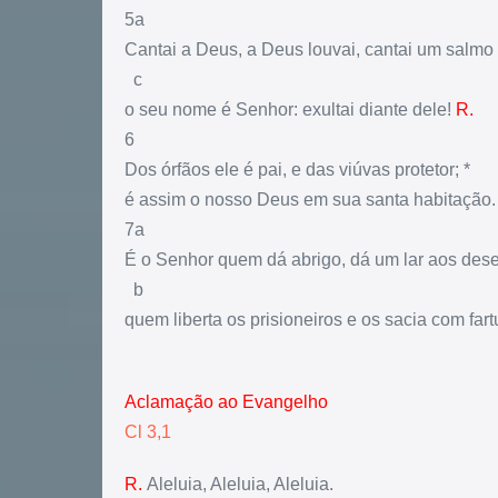
5a
Cantai a Deus, a Deus louvai, cantai um salmo
c
o seu nome é Senhor: exultai diante dele!
R.
6
Dos órfãos ele é pai, e das viúvas protetor; *
é assim o nosso Deus em sua santa habitação.
7a
É o Senhor quem dá abrigo, dá um lar aos dese
b
quem liberta os prisioneiros e os sacia com fart
Aclamação ao Evangelho
Cl 3,1
R.
Aleluia, Aleluia, Aleluia.