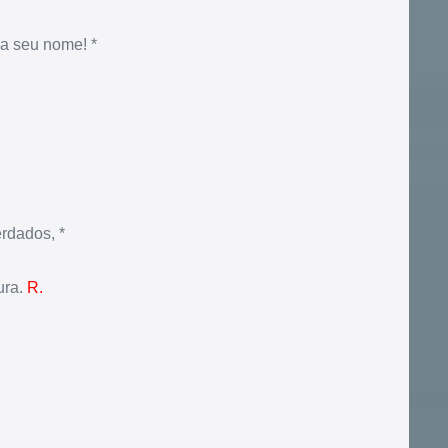
 a seu nome! *
rdados, *
ura.
R.