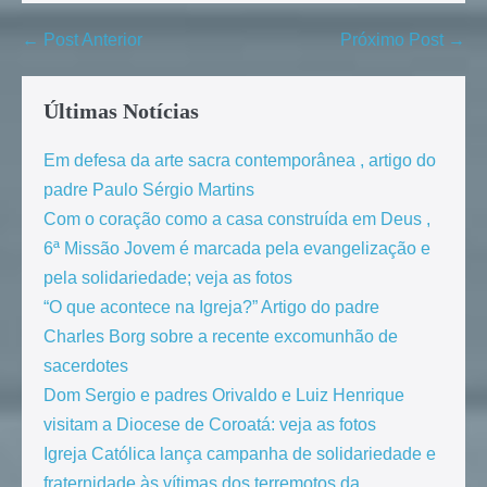
← Post Anterior
Próximo Post →
Últimas Notícias
Em defesa da arte sacra contemporânea , artigo do
padre Paulo Sérgio Martins
Com o coração como a casa construída em Deus ,
6ª Missão Jovem é marcada pela evangelização e
pela solidariedade; veja as fotos
“O que acontece na Igreja?” Artigo do padre
Charles Borg sobre a recente excomunhão de
sacerdotes
Dom Sergio e padres Orivaldo e Luiz Henrique
visitam a Diocese de Coroatá: veja as fotos
Igreja Católica lança campanha de solidariedade e
fraternidade às vítimas dos terremotos da