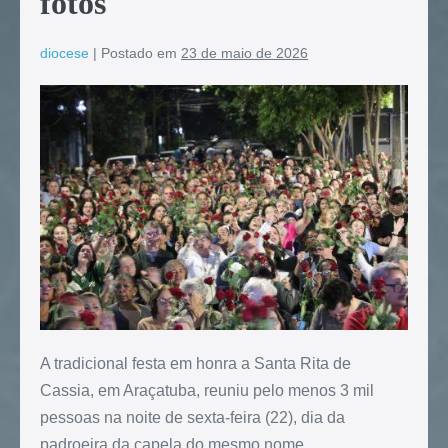
fotos
diocese
|
Postado em
23 de maio de 2026
A tradicional festa em honra a Santa Rita de
Cassia, em Araçatuba, reuniu pelo menos 3 mil
pessoas na noite de sexta-feira (22), dia da
padroeira da capela do mesmo nome.