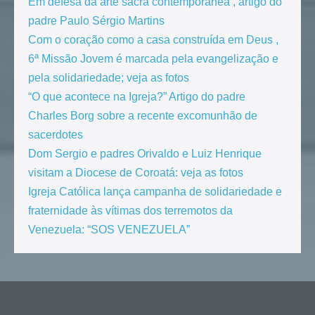
Em defesa da arte sacra contemporânea , artigo do
padre Paulo Sérgio Martins
Com o coração como a casa construída em Deus ,
6ª Missão Jovem é marcada pela evangelização e
pela solidariedade; veja as fotos
“O que acontece na Igreja?” Artigo do padre
Charles Borg sobre a recente excomunhão de
sacerdotes
Dom Sergio e padres Orivaldo e Luiz Henrique
visitam a Diocese de Coroatá: veja as fotos
Igreja Católica lança campanha de solidariedade e
fraternidade às vítimas dos terremotos da
Venezuela: “SOS VENEZUELA”