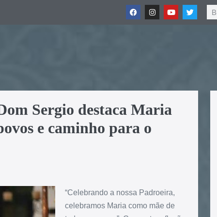
 Dom Sergio destaca Maria
povos e caminho para o
“Celebrando a nossa Padroeira,
celebramos Maria como mãe de