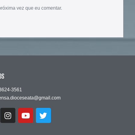
próxima vez que eu comentar.
OS
 3624-3561
ensa.dioceseata@gmail.com