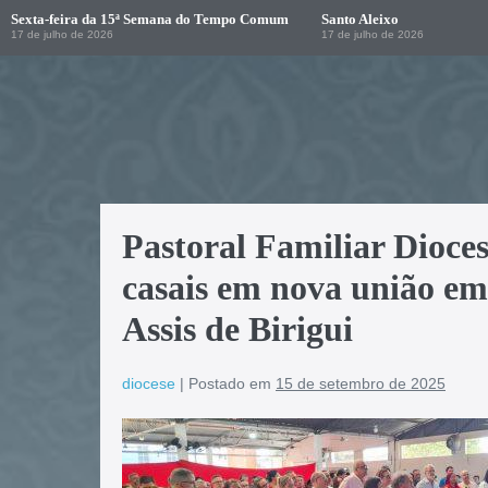
Sexta-feira da 15ª Semana do Tempo Comum
Santo Aleixo
17 de julho de 2026
17 de julho de 2026
Pastoral Familiar Dioce
casais em nova união em
Assis de Birigui
diocese
|
Postado em
15 de setembro de 2025