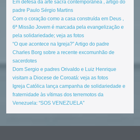
Em defesa da arte sacra contemporânea , artigo do
padre Paulo Sérgio Martins
Com o coração como a casa construída em Deus ,
6ª Missão Jovem é marcada pela evangelização e
pela solidariedade; veja as fotos
“O que acontece na Igreja?” Artigo do padre
Charles Borg sobre a recente excomunhão de
sacerdotes
Dom Sergio e padres Orivaldo e Luiz Henrique
visitam a Diocese de Coroatá: veja as fotos
Igreja Católica lança campanha de solidariedade e
fraternidade às vítimas dos terremotos da
Venezuela: “SOS VENEZUELA”