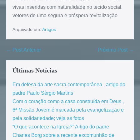
vivas inseridas com naturalidade no tecido social,
vetores de uma segura e próspera revitalização
Arquivado em:
Artigos
← Post Anterior
Próximo Post →
Últimas Notícias
Em defesa da arte sacra contemporânea , artigo do
padre Paulo Sérgio Martins
Com o coração como a casa construída em Deus ,
6ª Missão Jovem é marcada pela evangelização e
pela solidariedade; veja as fotos
“O que acontece na Igreja?” Artigo do padre
Charles Borg sobre a recente excomunhão de