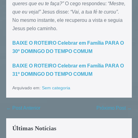
queres que eu te faça?”
O cego respondeu:
“Mestre,
que eu veja!”
Jesus disse:
“Vai, a tua fé te curou”
.
No mesmo instante, ele recuperou a vista e seguia
Jesus pelo caminho.
BAIXE O ROTEIRO Celebrar em Família PARA O
30º DOMINGO DO TEMPO COMUM
BAIXE O ROTEIRO Celebrar em Família PARA O
31º DOMINGO DO TEMPO COMUM
Arquivado em:
Sem categoria
← Post Anterior
Próximo Post →
Últimas Notícias