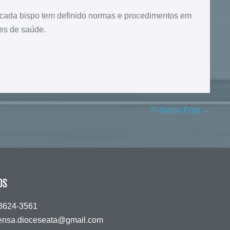
 cada bispo tem definido normas e procedimentos em
es de saúde.
Próximo Post →
OS
 3624-3561
ensa.dioceseata@gmail.com