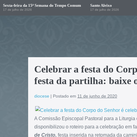
Sexta-feira da 15ª Semana do Tempo Comum
Santo Aleixo
17 de julho de 2026
17 de julho de 2026
Celebrar a festa do Corp
festa da partilha: baixe 
diocese
|
Postado em
11 de junho de 2020
A Comissão Episcopal Pastoral para a Liturgia
disponibilizou o roteiro para a celebração em f
de Cristo,
festa inserida na retomada da cam