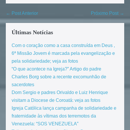
← Post Anterior
Próximo Post →
Últimas Notícias
Com o coração como a casa construída em Deus ,
6ª Missão Jovem é marcada pela evangelização e
pela solidariedade; veja as fotos
“O que acontece na Igreja?” Artigo do padre
Charles Borg sobre a recente excomunhão de
sacerdotes
Dom Sergio e padres Orivaldo e Luiz Henrique
visitam a Diocese de Coroatá: veja as fotos
Igreja Católica lança campanha de solidariedade e
fraternidade às vítimas dos terremotos da
Venezuela: “SOS VENEZUELA”