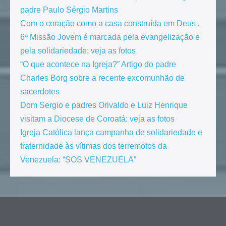
padre Paulo Sérgio Martins
Com o coração como a casa construída em Deus ,
6ª Missão Jovem é marcada pela evangelização e
pela solidariedade; veja as fotos
“O que acontece na Igreja?” Artigo do padre
Charles Borg sobre a recente excomunhão de
sacerdotes
Dom Sergio e padres Orivaldo e Luiz Henrique
visitam a Diocese de Coroatá: veja as fotos
Igreja Católica lança campanha de solidariedade e
fraternidade às vítimas dos terremotos da
Venezuela: “SOS VENEZUELA”