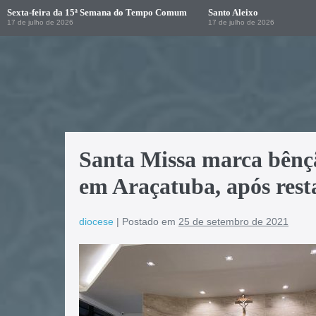
Sexta-feira da 15ª Semana do Tempo Comum
Santo Aleixo
17 de julho de 2026
17 de julho de 2026
Santa Missa marca bênç
em Araçatuba, após resta
diocese
|
Postado em
25 de setembro de 2021