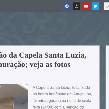
ão da Capela Santa Luzia,
uração; veja as fotos
A Capela Santa Luzia, localizada
no bairro honônimo em Araçatuba,
foi reinaugurada na noite de sexta-
feira (24/09) com a bênção do