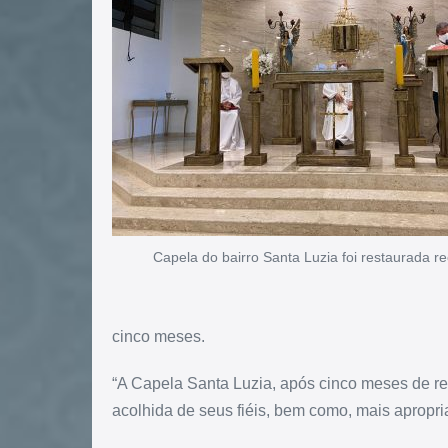
Capela do bairro Santa Luzia foi restaurada 
cinco meses.
“A Capela Santa Luzia, após cinco meses de re
acolhida de seus fiéis, bem como, mais apropri