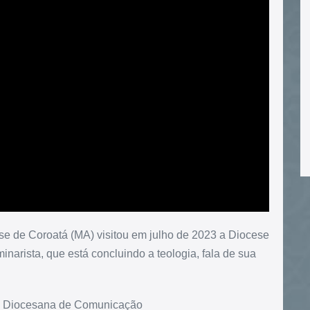
se de Coroatá (MA) visitou em julho de 2023 a Diocese
inarista, que está concluindo a teologia, fala de sua
ia Diocesana de Comunicação