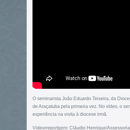
O seminarista João Eduardo Teixeira, da Dioce
de Araçatuba pela primeira vez. No vídeo, o sem
experiência na visita à diocese irmã.
Videorreportgem: Cláudio Henrique/Assessor