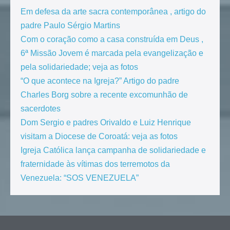
Em defesa da arte sacra contemporânea , artigo do
padre Paulo Sérgio Martins
Com o coração como a casa construída em Deus ,
6ª Missão Jovem é marcada pela evangelização e
pela solidariedade; veja as fotos
“O que acontece na Igreja?” Artigo do padre
Charles Borg sobre a recente excomunhão de
sacerdotes
Dom Sergio e padres Orivaldo e Luiz Henrique
visitam a Diocese de Coroatá: veja as fotos
Igreja Católica lança campanha de solidariedade e
fraternidade às vítimas dos terremotos da
Venezuela: “SOS VENEZUELA”